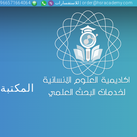
order@hsracademy.com | للاستفسارات
00966571664064
المكتبة 