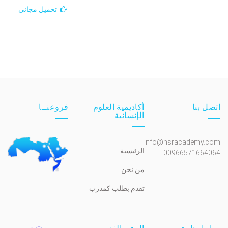
تحميل مجاني
اتصل بنا
أكاديمية العلوم
فروعنــا
الإنسانية
Info@hsracademy.com
الرئيسية
00966571664064
من نحن
تقدم بطلب كمدرب