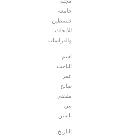
مجلة
جامعة
فلسطين
للأبحاث
والدراسات
اسم
الباحث:
عمر
صالح
مفضي
بني
ياسين
التاريخ: