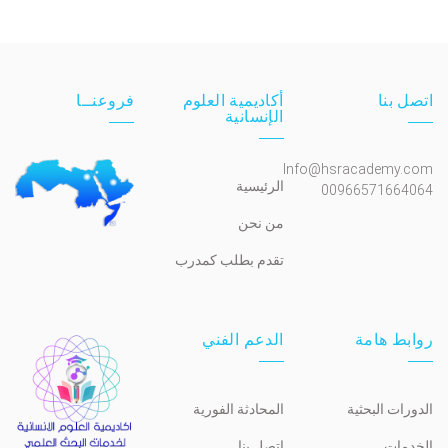
اتصل بنا
أكاديمية العلوم
فروعنــا
الإنسانية
Info@hsracademy.com
الرئيسية
00966571664064
من نحن
تقدم بطلب كمدرب
روابط هامة
الدعم الفني
الدورات البحثية
المحادثة الفورية
الخدمات
اتصل بنا