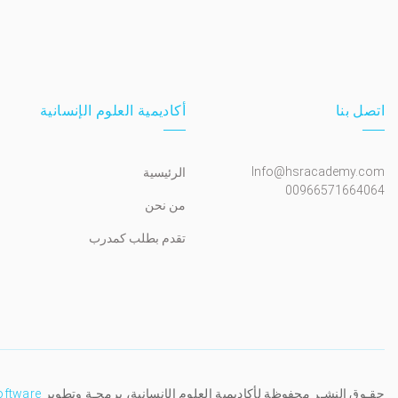
اتصل بنا
أكاديمية العلوم الإنسانية
Info@hsracademy.com
الرئيسية
00966571664064
من نحن
تقدم بطلب كمدرب
حقـوق النشـر محفوظة لأكاديمية العلوم الإنسانية، برمجـة وتطوير
oftware