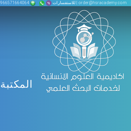
order@hsracademy.com | للاستفسارات
00966571664064
المكتبة 