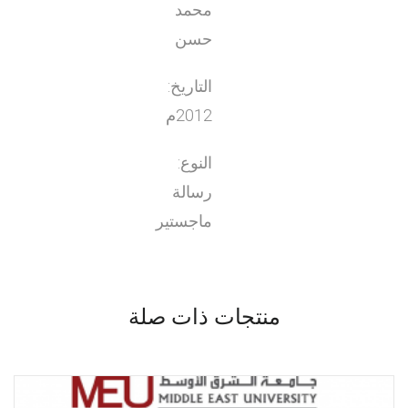
محمد
حسن
التاريخ:
2012م
النوع:
رسالة
ماجستير
منتجات ذات صلة