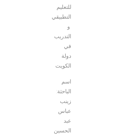
للتعليم
التطبيقي
و
التدريب
في
دولة
الكويت
اسم
الباحثة:
زينب
عباس
عبد
الحسين