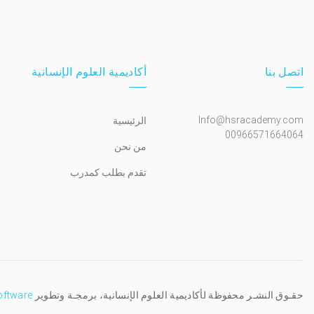
اتصل بنا
أكاديمية العلوم الإنسانية
Info@hsracademy.com
الرئيسية
00966571664064
من نحن
تقدم بطلب كمدرب
حقـوق النشـر محفوظة لأكاديمية العلوم الإنسانية، برمجـة وتطوير
oftware