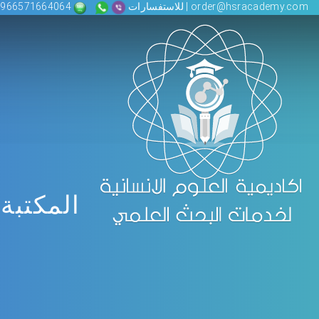
order@hsracademy.com | للاستفسارات
00966571664064
المكتبة 