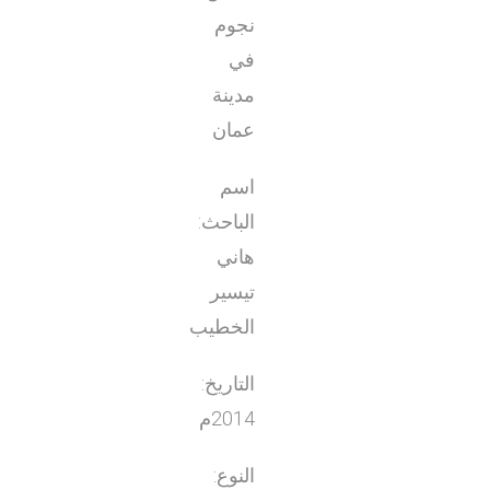
نجوم
في
مدينة
عمان
اسم
الباحث:
هاني
تيسير
الخطيب
التاريخ:
2014م
النوع: