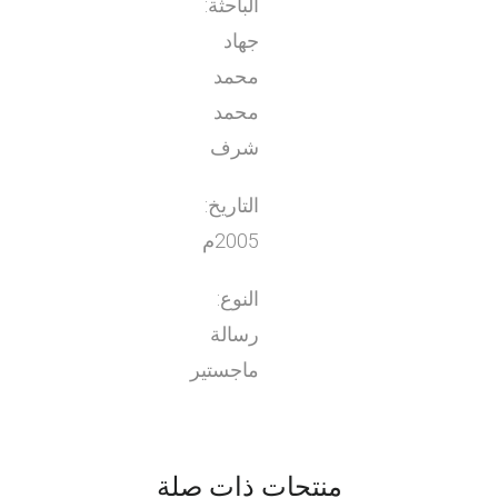
الباحثة:
جهاد
محمد
محمد
شرف
التاريخ:
2005م
النوع:
رسالة
ماجستير
منتجات ذات صلة