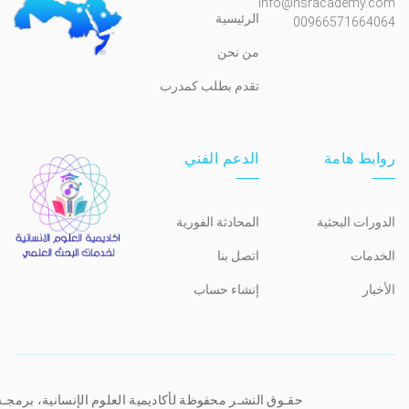
Info@hsracademy.com
الرئيسية
00966571664064
من نحن
تقدم بطلب كمدرب
روابط هامة
الدعم الفني
الدورات البحثية
المحادثة الفورية
الخدمات
اتصل بنا
الأخبار
إنشاء حساب
حقـوق النشـر محفوظة لأكاديمية العلوم الإنسانية، برمجـ