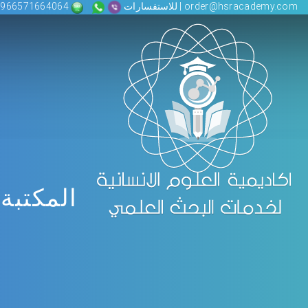
order@hsracademy.com | للاستفسارات
00966571664064
المكتبة 