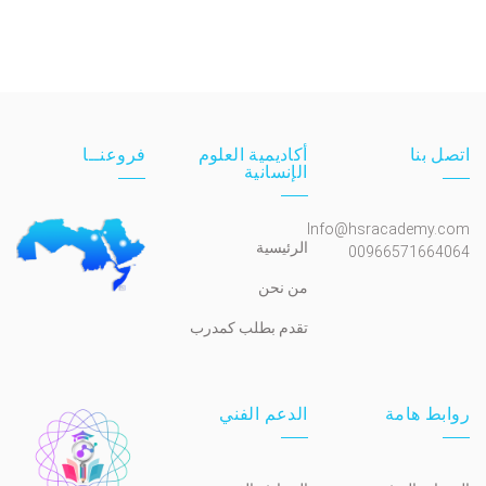
اتصل بنا
أكاديمية العلوم
فروعنــا
الإنسانية
Info@hsracademy.com
الرئيسية
00966571664064
من نحن
تقدم بطلب كمدرب
روابط هامة
الدعم الفني