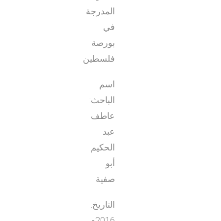
المدرجة
في
بورصة
فلسطين
اسم
الباحث:
عاطف
عبد
الحكيم
أبو
صفية
التاريخ:
2016م