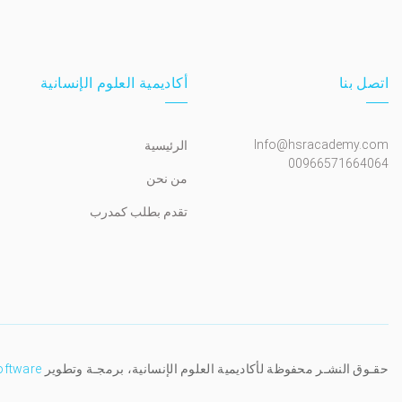
اتصل بنا
أكاديمية العلوم الإنسانية
Info@hsracademy.com
الرئيسية
00966571664064
من نحن
تقدم بطلب كمدرب
حقـوق النشـر محفوظة لأكاديمية العلوم الإنسانية، برمجـة وتطوير
oftware