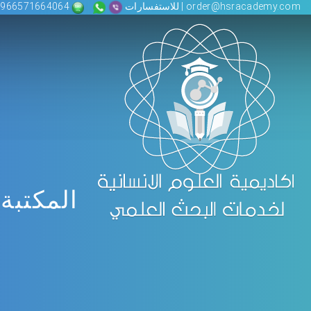
order@hsracademy.com | للاستفسارات
00966571664064
المكتبة 