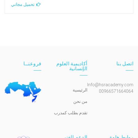
تحميل مجاني
اتصل بنا
أكاديمية العلوم
فروعنــا
الإنسانية
Info@hsracademy.com
الرئيسية
00966571664064
من نحن
تقدم بطلب كمدرب
روابط هامة
الدعم الفني