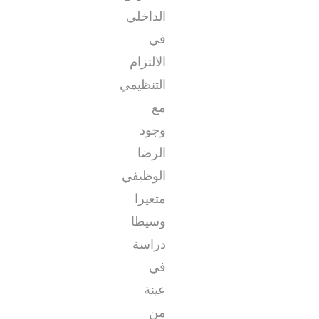
الداخلي
في
الالتزام
التنظيمي
مع
وجود
الرضا
الوظيفي
متغيرا
وسيطا
دراسة
في
عينة
من