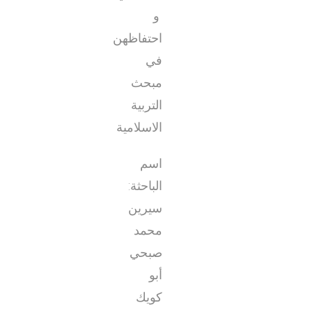
و
احتفاظهن
في
مبحث
التربية
الاسلامية
اسم
الباحثة:
سيرين
محمد
صبحي
أبو
كويك