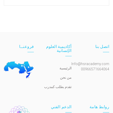
اتصل بنا
أكاديمية العلوم
فروعنــا
الإنسانية
Info@hsracademy.com
الرئيسية
00966571664064
من نحن
تقدم بطلب كمدرب
روابط هامة
الدعم الفني