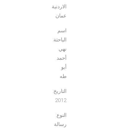
الاردنية
عمان
اسم
الباحثة:
نهي
أحمد
أبو
طه
التاريخ:
2012
النوع:
رسالة