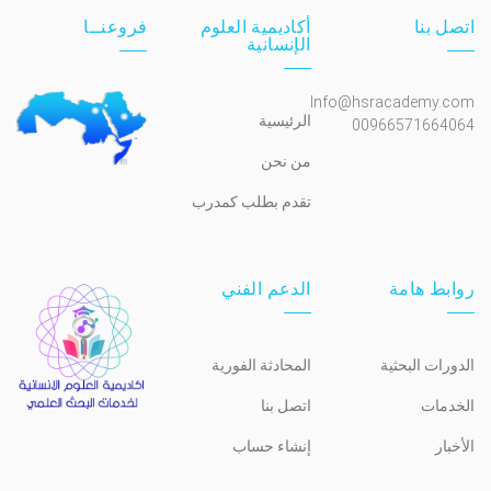
اتصل بنا
أكاديمية العلوم
فروعنــا
الإنسانية
Info@hsracademy.com
الرئيسية
00966571664064
من نحن
تقدم بطلب كمدرب
روابط هامة
الدعم الفني
الدورات البحثية
المحادثة الفورية
الخدمات
اتصل بنا
الأخبار
إنشاء حساب