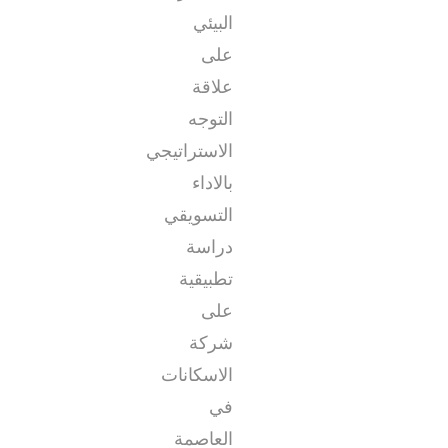
البيئي
على
علاقة
التوجه
الاستراتيجي
بالاداء
التسويقي
دراسة
تطبيقية
على
شركة
الاسكانات
في
العاصمة