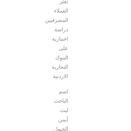
تعثر
العملاء
المصرفيين
دراسة
اختبارية
على
البنوك
التجارية
الاردنية
اسم
الباحث:
ليث
أيمن
الجبول