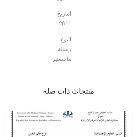
التاريخ:
2011
النوع:
رسالة
ماجستير
منتجات ذات صلة