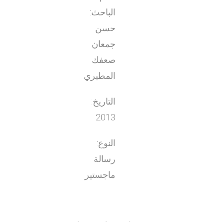
الباحث:
حسن
جمعان
صعفك
المطيري
التاريخ:
2013
النوع:
رسالة
ماجستير