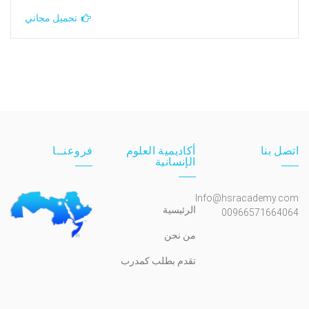
تحميل مجاني
اتصل بنا
أكاديمية العلوم
فروعنــا
الإنسانية
Info@hsracademy.com
الرئيسية
00966571664064
من نحن
تقدم بطلب كمدرب