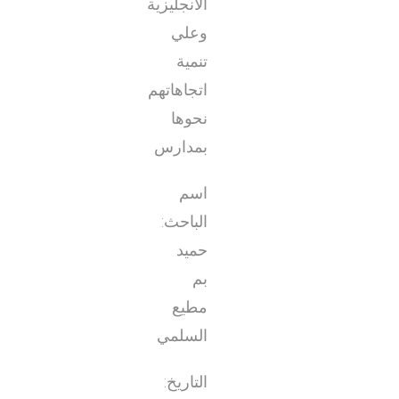
الانجليزية
وعلي
تنمية
اتجاهاتهم
نحوها
بمدارس
اسم
الباحث:
حميد
بم
مطيع
السلمي
التاريخ: