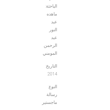
الباحثة:
ماهده
عبد
النور
عبد
الرحمن
المومني
التاريخ:
2014
النوع:
رسالة
ماجستير