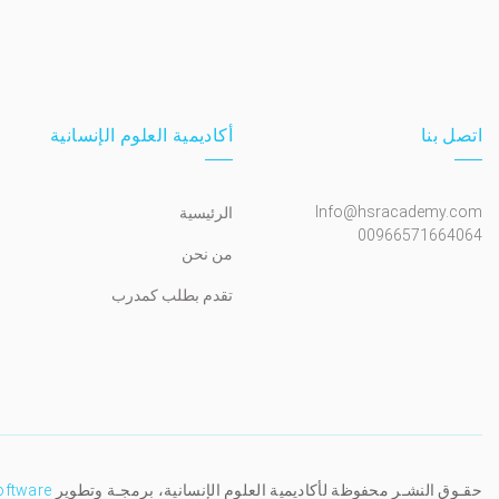
اتصل بنا
أكاديمية العلوم الإنسانية
Info@hsracademy.com
الرئيسية
00966571664064
من نحن
تقدم بطلب كمدرب
حقـوق النشـر محفوظة لأكاديمية العلوم الإنسانية، برمجـة وتطوير
oftware