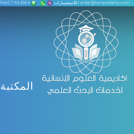
order@hsracademy.com | للاستفسارات
00966571664064
المكتبة 