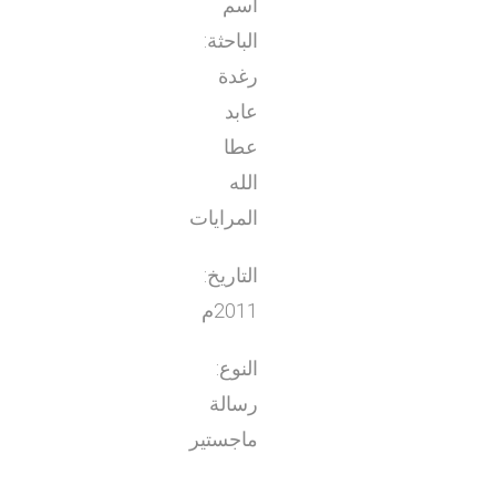
اسم
الباحثة:
رغدة
عابد
عطا
الله
المرايات
التاريخ:
2011م
النوع:
رسالة
ماجستير