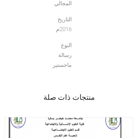
المجالي
التاريخ:
2016م
النوع:
رسالة
ماجستير
منتجات ذات صلة