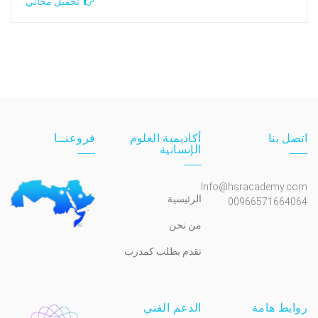
تحميل مجاني
اتصل بنا
أكاديمية العلوم
فروعنــا
الإنسانية
Info@hsracademy.com
الرئيسية
00966571664064
من نحن
تقدم بطلب كمدرب
روابط هامة
الدعم الفني