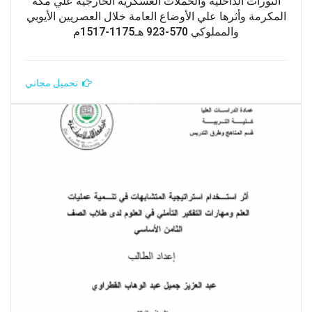
الثورات الداخلية والحملات العسكرية الخارجية علي مكة
المكرمة وأثرها علي الأوضاع العامة خلال العصريين الأيوبي
والمملوكي 570-923 هـ1175-1517م
تحميل مجاني