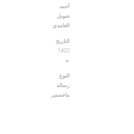
أحمد
شويل
الغامدي
التاريخ:
1422
ه
النوع:
رسالة
ماجستير