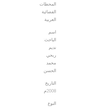
المحطات
الفضائية
العربية
اسم
الباحث:
نديم
ربحي
محمد
الحسن
التاريخ:
2008م
النوع