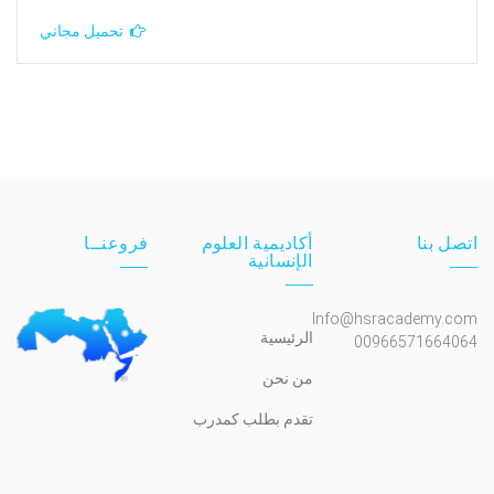
تحميل مجاني
اتصل بنا
أكاديمية العلوم
فروعنــا
الإنسانية
Info@hsracademy.com
الرئيسية
00966571664064
من نحن
تقدم بطلب كمدرب