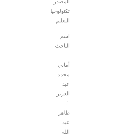
المصدر:
تكنولوجيا
التعليم
اسم
الباحث
:
أماني
محمد
عبد
العزيز
؛
طاهر
عبد
الله