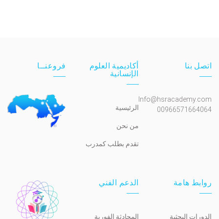
اتصل بنا
أكاديمية العلوم
فروعنــا
الإنسانية
Info@hsracademy.com
الرئيسية
00966571664064
من نحن
تقدم بطلب كمدرب
روابط هامة
الدعم الفني
الدورات البحثية
المحادثة الفورية