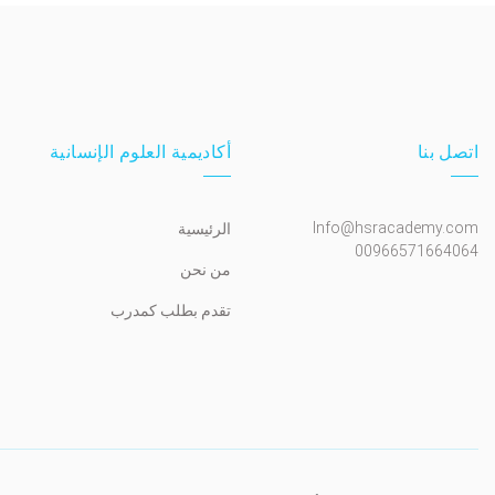
اتصل بنا
أكاديمية العلوم الإنسانية
Info@hsracademy.com
الرئيسية
00966571664064
من نحن
تقدم بطلب كمدرب