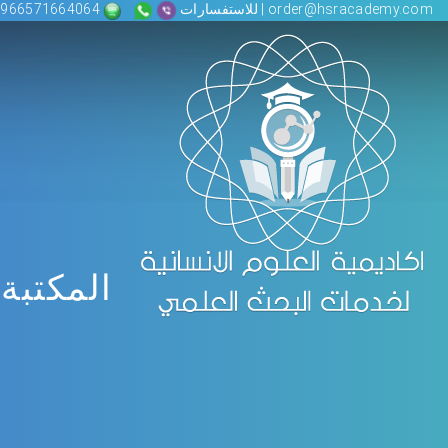
order@hsracademy.com | للاستفسارات
00966571664064
المكتبة 