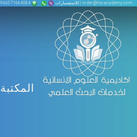
order@hsracademy.com | للاستفسارات
00966571664064
المكتبة 