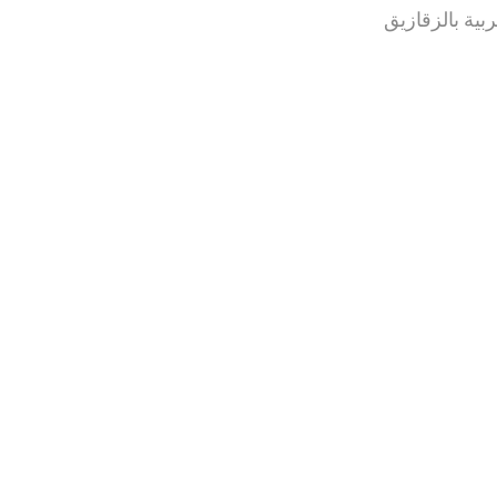
بية بالزقازيق