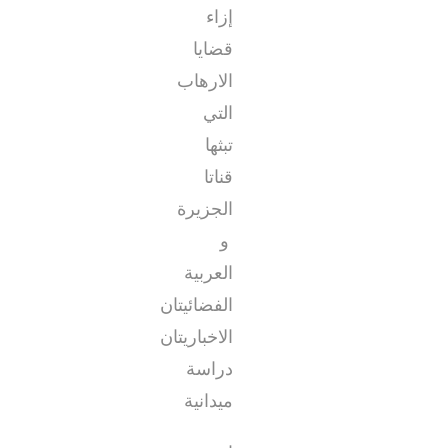
إزاء
قضايا
الارهاب
التي
تبثها
قناتا
الجزيرة
و
العربية
الفضائيتان
الاخباريتان
دراسة
ميدانية