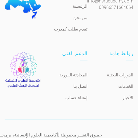
Info@hsracademy.com
الرئيسية
00966571664064
من نحن
تقدم بطلب كمدرب
روابط هامة
الدعم الفني
الدورات البحثية
المحادثة الفورية
الخدمات
اتصل بنا
الأخبار
إنشاء حساب
حقـوق النشـر محفوظة لأكاديمية العلوم الإنسانية، برمجـ