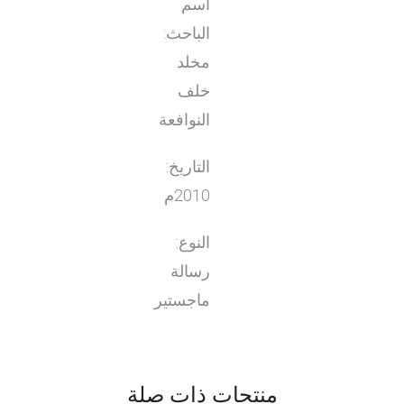
اسم
الباحث:
مخلد
خلف
النوافعة
التاريخ:
2010م
النوع:
رسالة
ماجستير
منتجات ذات صلة