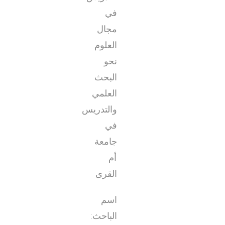
في
مجال
العلوم
نحو
البحث
العلمي
والتدريس
في
جامعة
أم
القرى
اسم
الباحث: