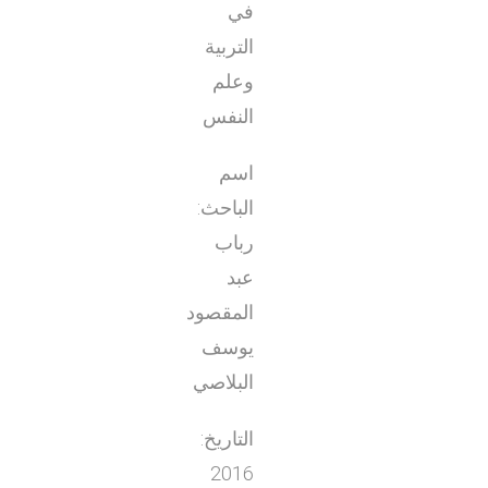
في
التربية
وعلم
النفس
اسم
الباحث:
رباب
عبد
المقصود
يوسف
البلاصي
التاريخ:
2016