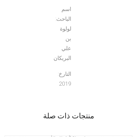
اسم
الباحث:
لولوة
بن
علي
البريكان
التارخ:
2019
منتجات ذات صلة