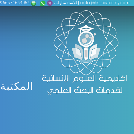
order@hsracademy.com | للاستفسارات
00966571664064
المكتبة 