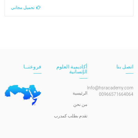
تحميل مجاني
اتصل بنا
أكاديمية العلوم
فروعنــا
الإنسانية
Info@hsracademy.com
الرئيسية
00966571664064
من نحن
تقدم بطلب كمدرب