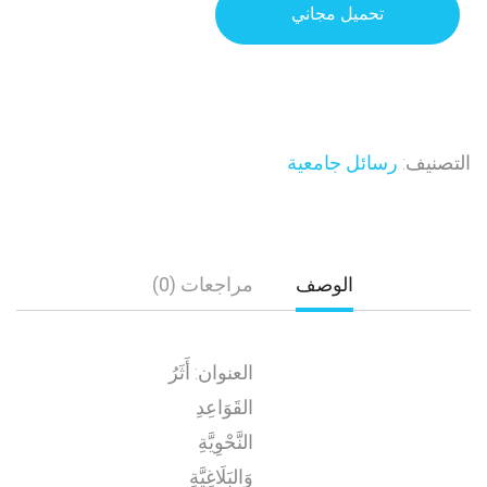
تحميل مجاني
التصنيف:
رسائل جامعية
الوصف
مراجعات (0)
العنوان: أَثَرُ
القَوَاعِدِ
النَّحْوِيَّةِ
وَالبَلَاغِيَّةِ