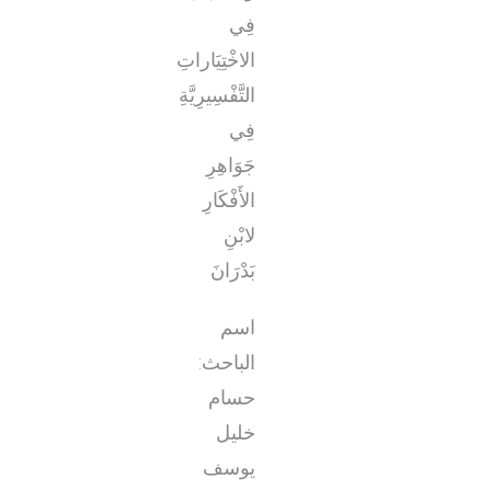
فِي
الاخْتِيَاراتِ
التَّفْسِيرِيَّةِ
فِي
جَوَاهِرِ
الأَفْكَارِ
لابْنِ
بَدْرَانَ
اسم
الباحث:
حسام
خليل
يوسف