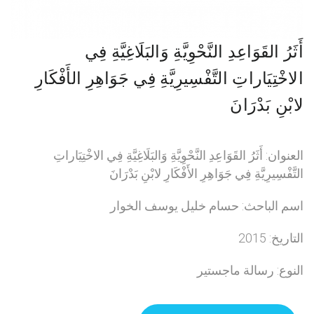
أَثَرُ القَوَاعِدِ النَّحْوِيَّةِ وَالبَلَاغِيَّةِ فِي
الاخْتِيَاراتِ التَّفْسِيرِيَّةِ فِي جَوَاهِرِ الأَفْكَارِ
لابْنِ بَدْرَانَ
العنوان: أَثَرُ القَوَاعِدِ النَّحْوِيَّةِ وَالبَلَاغِيَّةِ فِي الاخْتِيَاراتِ
التَّفْسِيرِيَّةِ فِي جَوَاهِرِ الأَفْكَارِ لابْنِ بَدْرَانَ
اسم الباحث: حسام خليل يوسف الخوار
التاريخ: 2015
النوع: رسالة ماجستير