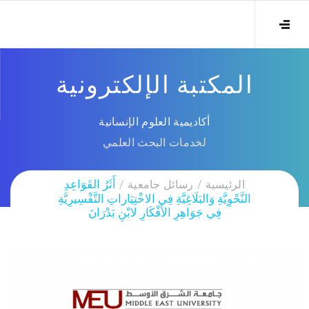
المكتبة الإلكترونية
أكاديمية العلوم الإنسانية
لخدمات البحث العلمي
الرئيسية
رسائل جامعية
أَثَرُ القَوَاعِدِ
النَّحْوِيَّةِ وَالبَلَاغِيَّةِ فِي الاخْتِيَاراتِ التَّفْسِيرِيَّةِ
فِي جَوَاهِرِ الأَفْكَارِ لابْنِ بَدْرَانَ