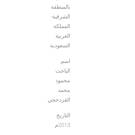
بالمنطقة
الشرقية-
المملكة
العربية
السعودية
اسم
الباحث:
محمود
محمد
القردحجي
التاريخ:
2013م