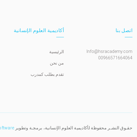
اتصل بنا
أكاديمية العلوم الإنسانية
Info@hsracademy.com
الرئيسية
00966571664064
من نحن
تقدم بطلب كمدرب
حقـوق النشـر محفوظة لأكاديمية العلوم الإنسانية، برمجـة وتطوير
oftware