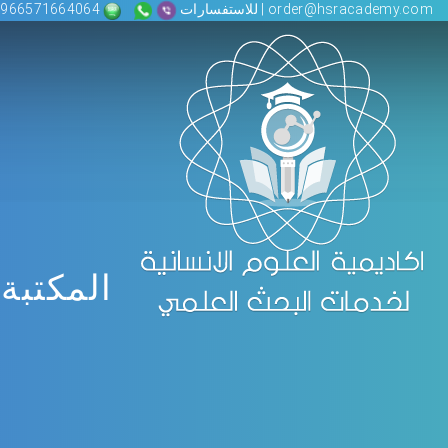
order@hsracademy.com | للاستفسارات
00966571664064
المكتبة 