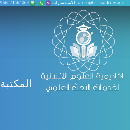
order@hsracademy.com | للاستفسارات
00966571664064
المكتبة 