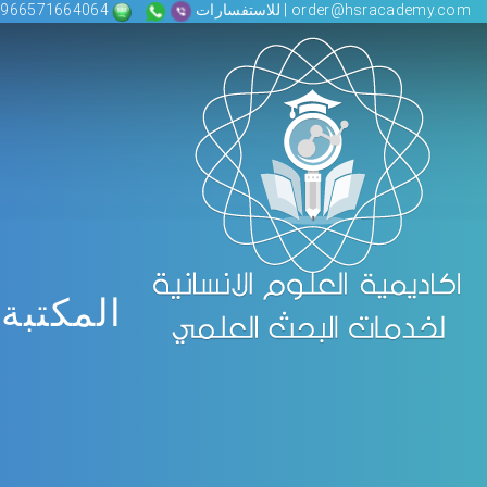
order@hsracademy.com | للاستفسارات
00966571664064
المكتبة 