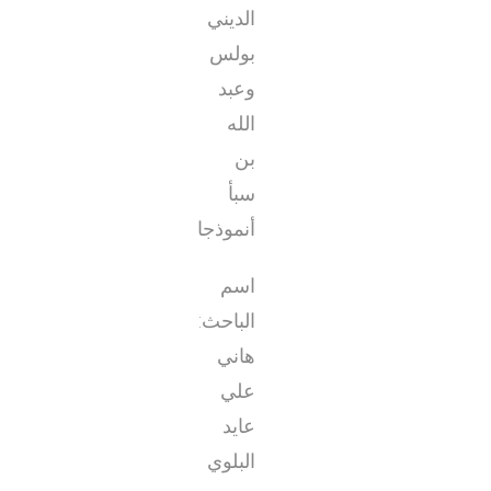
الديني
بولس
وعبد
الله
بن
سبأ
أنموذجا
اسم
الباحث:
هاني
علي
عايد
البلوي