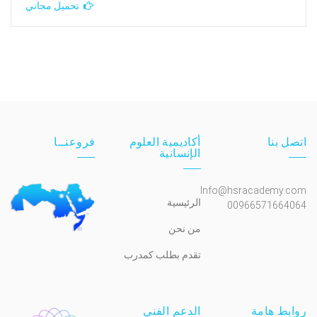
تحميل مجاني
اتصل بنا
أكاديمية العلوم
فروعنــا
الإنسانية
Info@hsracademy.com
الرئيسية
00966571664064
من نحن
تقدم بطلب كمدرب
روابط هامة
الدعم الفني