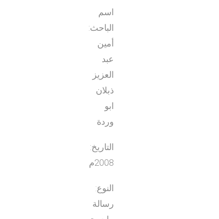
اسم
الباحث:
أمين
عبد
العزيز
ذبلان
ابو
وردة
التاريخ:
2008م
النوع:
رسالة