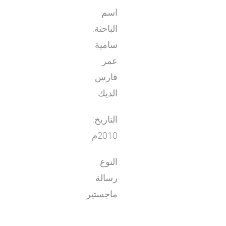
اسم
الباحثة:
سامية
عمر
فارس
الديك
التاريخ:
2010م
النوع:
رسالة
ماجستير