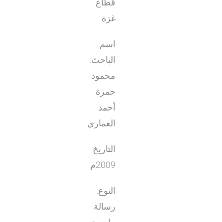
قطاع
غزة
اسم
الباحث:
محمود
حمزة
أحمد
الغماري
التاريخ:
2009م
النوع:
رسالة