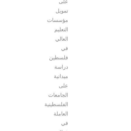
على
تمويل
مؤسسات
التعليم
العالي
في
فلسطين
دراسة
ميدانية
على
الجامعات
الفلسطينية
العاملة
في