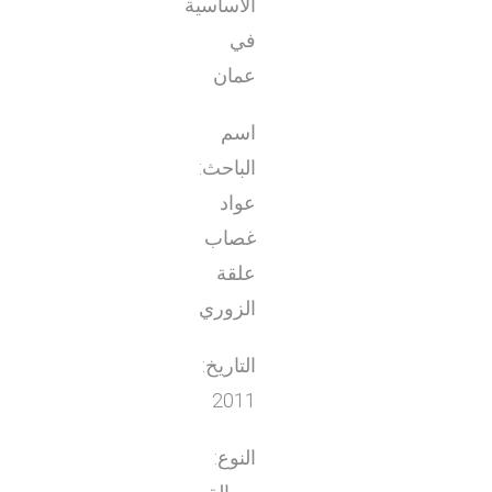
الأساسية
في
عمان
اسم
الباحث:
عواد
غصاب
علقة
الزوري
التاريخ:
2011
النوع: