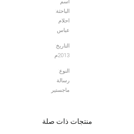
اسم
الباحثة:
احلام
عباس
التاريخ:
2013م
النوع:
رسالة
ماجستير
منتجات ذات صلة