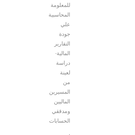
للمعلومة
المحاسبية
علي
جودة
التقارير
المالية-
دراسة
لعينة
من
المسيرين
الماليين
ومدققي
الحسابات