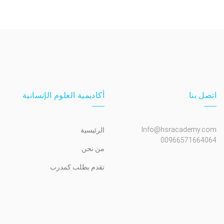
اتصل بنا
أكاديمية العلوم الإنسانية
Info@hsracademy.com
الرئيسية
00966571664064
من نحن
تقدم بطلب كمدرب