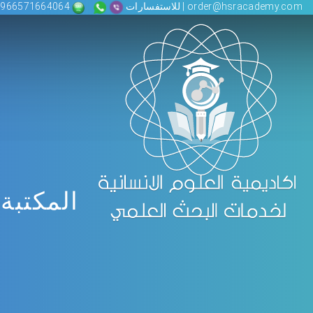
order@hsracademy.com | للاستفسارات
00966571664064
المكتبة 