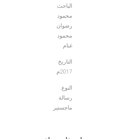
الباحث:
محمود
رضوان
محمود
غنام
التاريخ:
2017م
النوع:
رسالة
ماجستير