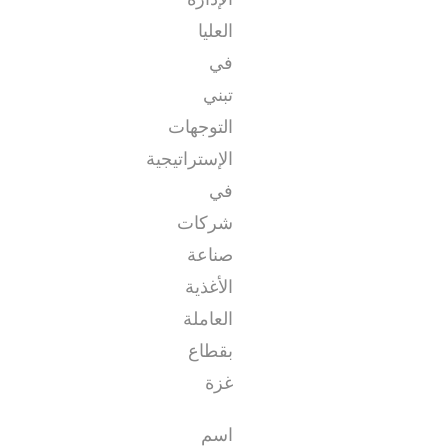
العليا
في
تبني
التوجهات
الإستراتيجية
في
شركات
صناعة
الأغذية
العاملة
بقطاع
غزة
اسم