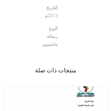
التاريخ:
2013م
النوع:
رسالة
ماجستير
منتجات ذات صلة