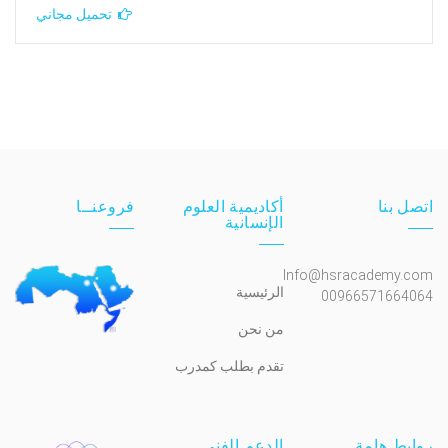
تحميل مجاني
اتصل بنا
أكاديمية العلوم
فروعنــا
الإنسانية
Info@hsracademy.com
الرئيسية
00966571664064
من نحن
تقدم بطلب كمدرب
روابط هامة
الدعم الفني