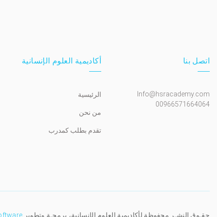
اتصل بنا
أكاديمية العلوم الإنسانية
Info@hsracademy.com
الرئيسية
00966571664064
من نحن
تقدم بطلب كمدرب
حقـوق النشـر محفوظة لأكاديمية العلوم الإنسانية، برمجـة وتطوير
oftware