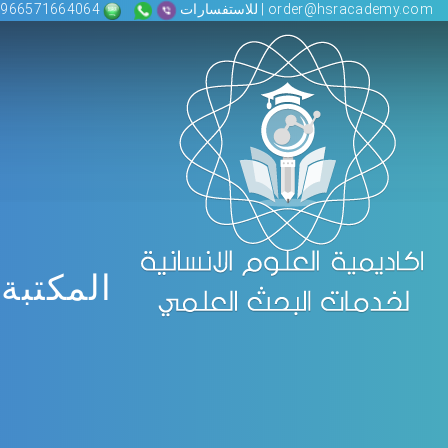
order@hsracademy.com | للاستفسارات
00966571664064
المكتبة 