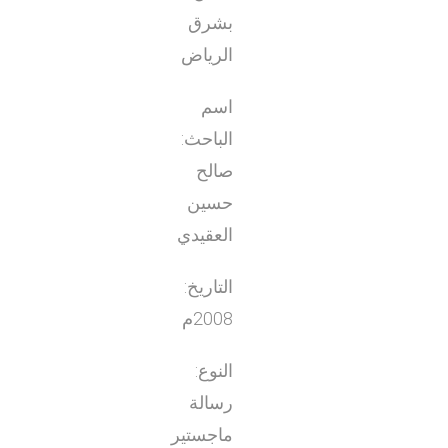
بشرق
الرياض
اسم
الباحث:
صالح
حسين
العقيدي
التاريخ:
2008م
النوع:
رسالة
ماجستير