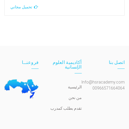
تحميل مجاني
اتصل بنا
أكاديمية العلوم
فروعنــا
الإنسانية
Info@hsracademy.com
الرئيسية
00966571664064
من نحن
تقدم بطلب كمدرب